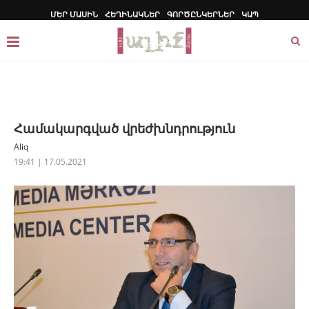
ՄԵՐ ՄԱՍԻՆ
ՀԵՂԻՆԱԿՆԵՐ
ԳՈՐԾԸՆԿԵՐՆԵՐ
ԿԱՊ
Համակարգված վրեժխնդրություն
Aliq
19:41 | 17.05.2021