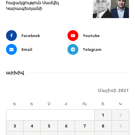
հաջակցություն Սամվել
Կարապետյանի
Facebook
Youtube
Email
Telegram
արխիվ
Մայիսի 2021
Ե
Ե
Չ
Հ
Ու
Շ
Կ
1
2
3
4
5
6
7
8
9