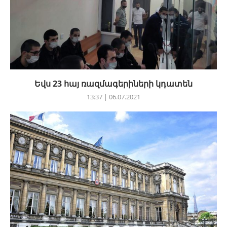
Եվս 23 հայ ռազմագերիների կդատեն
13:37 | 06.07.2021