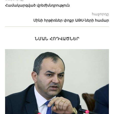
Համակարգված վրեժխնդրություն
հաջորդը
Մինի հրթիռներ փոքր ԱԹՍ-ների համար
ՆՄԱՆ ՀՈԴՎԱԾՆԵՐ