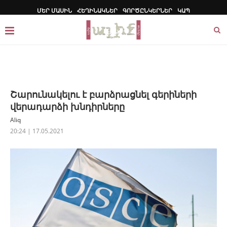
ՄԵՐ ՄԱՍԻՆ
ՀԵՂԻՆԱԿՆԵՐ
ԳՈՐԾԸՆԿԵՐՆԵՐ
ԿԱՊ
Շարունակելու է բարձրացնել գերիների
վերադարձի խնդիրները
Aliq
20:24 | 17.05.2021