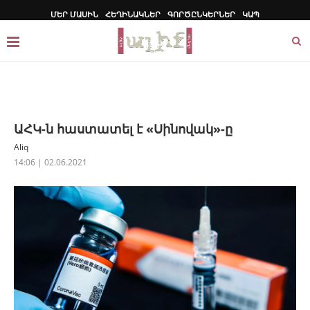
ՄԵՐ ՄԱՍԻՆ
ՀԵՂԻՆԱԿՆԵՐ
ԳՈՐԾԸՆԿԵՐՆԵՐ
ԿԱՊ
ԱՀԿ-ն հաստատել է «Սինովակ»-ը
Aliq
14:06 | 02.06.2021