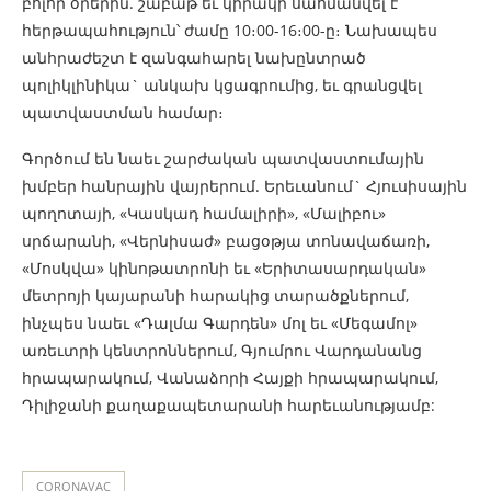
բոլոր օրերին. շաբաթ եւ կիրակի սահմանվել է
հերթապահություն՝ ժամը 10։00-16։00-ը։ Նախապես
անհրաժեշտ է զանգահարել նախընտրած
պոլիկլինիկա` անկախ կցագրումից, եւ գրանցվել
պատվաստման համար։
Գործում են նաեւ շարժական պատվաստումային
խմբեր հանրային վայրերում. Երեւանում` Հյուսիսային
պողոտայի, «Կասկադ համալիրի», «Մալիբու»
սրճարանի, «Վերնիսաժ» բացօթյա տոնավաճառի,
«Մոսկվա» կինոթատրոնի եւ «Երիտասարդական»
մետրոյի կայարանի հարակից տարածքներում,
ինչպես նաեւ «Դալմա Գարդեն» մոլ եւ «Մեգամոլ»
առեւտրի կենտրոններում, Գյումրու Վարդանանց
հրապարակում, Վանաձորի Հայքի հրապարակում,
Դիլիջանի քաղաքապետարանի հարեւանությամբ:
CORONAVAC