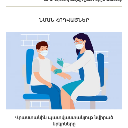
ՆՄԱՆ ՀՈԴՎԱԾՆԵՐ
Վրաստանին պատվաստանյութ նվիրած
երկրները