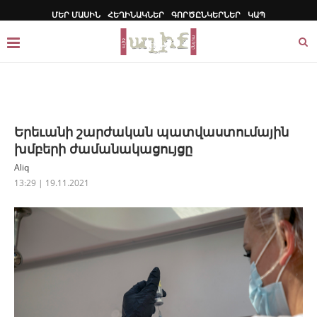
ՄԵՐ ՄԱՍԻՆ
ՀԵՂԻՆԱԿՆԵՐ
ԳՈՐԾԸՆԿԵՐՆԵՐ
ԿԱՊ
Երեւանի շարժական պատվաստումային
խմբերի ժամանակացույցը
Aliq
13:29 | 19.11.2021