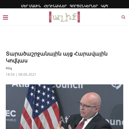
ՄԵՐ ՄԱՍԻՆ
ՀԵՂԻՆԱԿՆԵՐ
ԳՈՐԾԸՆԿԵՐՆԵՐ
ԿԱՊ
Տարածաշրջանային այց Հարավային
Կովկաս
Aliq
18:54 | 08.06.2021