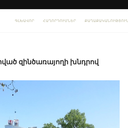
ԳԼԽԱՎՈՐ
ՀԱՂՈՐԴՈՒՄՆԵՐ
ՔԱՂԱՔԱԿԱՆՈՒԹՅՈՒ
արված զինծառայողի խնդրով