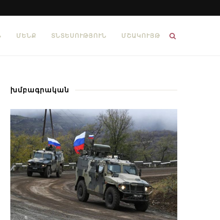
Ն
ՄԵՆՔ
ՏՆՏԵՍՈՒԹՅՈՒՆ
ՄՇԱԿՈՒՅԹ
խմբագրական