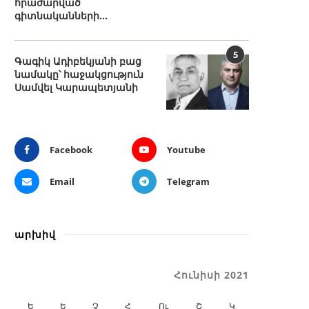
հրաժարված
գիտնականների...
5
Գագիկ Ադիբեկյանի բաց
նամակը՝ հաջակցություն
Սամվել Կարապետյանի
Facebook
Youtube
Email
Telegram
արխիվ
Հունիսի 2021
Ե
Ե
Չ
Հ
Ու
Շ
Կ