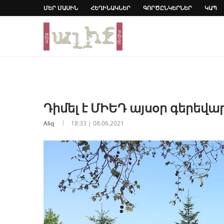
ՄԵՐ ՄԱՍԻՆ
ՀԵՂԻՆԱԿՆԵՐ
ԳՈՐԾԸՆԿԵՐՆԵՐ
ԿԱՊ
Դիմել է ՄԻԵԴ այսօր գերեվ
Aliq
18:33 | 08.06.2021