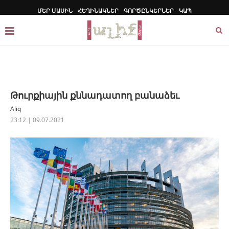
ՄԵՐ ՄԱՍԻՆ
ՀԵՂԻՆԱԿՆԵՐ
ԳՈՐԾԸՆԿԵՐՆԵՐ
ԿԱՊ
Թուրքիային քննադատող բանաձեւ
Aliq
23:12 | 09.07.2021