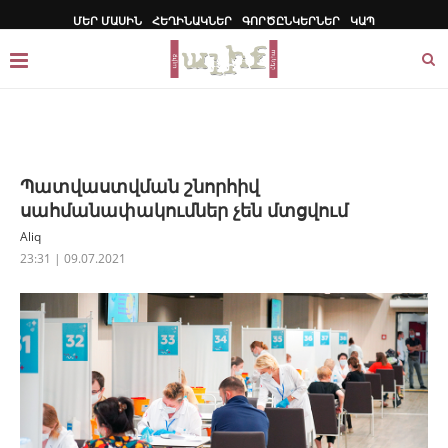
ՄԵՐ ՄԱՍԻՆ
ՀԵՂԻՆԱԿՆԵՐ
ԳՈՐԾԸՆԿԵՐՆԵՐ
ԿԱՊ
Պատվաստվման շնորհիվ
սահմանափակումներ չեն մտցվում
Aliq
23:31 | 09.07.2021