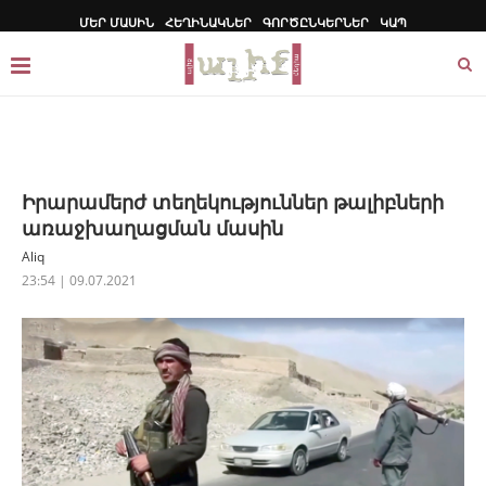
ՄԵՐ ՄԱՍԻՆ
ՀԵՂԻՆԱԿՆԵՐ
ԳՈՐԾԸՆԿԵՐՆԵՐ
ԿԱՊ
Իրարամերժ տեղեկություններ թալիբների
առաջխաղացման մասին
Aliq
23:54 | 09.07.2021