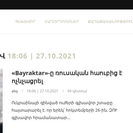
ԳԼԽԱՎՈՐ
ՀԱՂՈՐԴՈՒՄՆԵՐ
ՔԱՂԱՔԱԿԱՆՈՒԹՅՈՒ
ԻՎ
18:06 | 27.10.2021
«Bayraktar»-ը ռուսական հաուբից է
ոչնչացրել
aliq
18:06 | 27.10.2021
94 դիտում
Ուկրաինայի զինված ուժերի գլխավոր շտաբը
հայտարարել է, որ երեկ՝ հոկտեմբերի 26-ին, ԶՈՒ
գլխավոր հրամանատար…