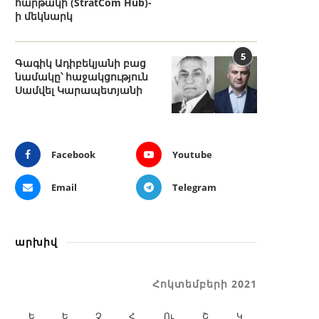
հարթակի (StratCom Hub)-
ի մեկնարկ
5
Գագիկ Ադիբեկյանի բաց
նամակը՝ հաջակցություն
Սամվել Կարապետյանի
Facebook
Youtube
Email
Telegram
արխիվ
Հոկտեմբերի 2021
Ե
Ե
Չ
Հ
Ու
Շ
Կ