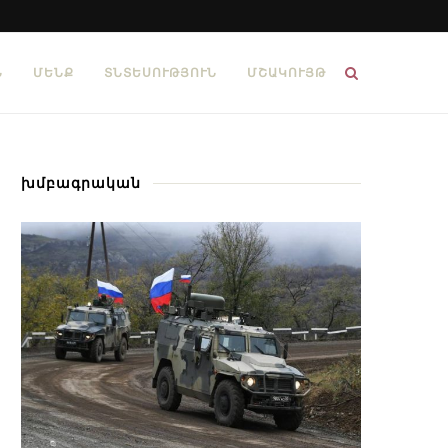
Ն
ՄԵՆՔ
ՏՆՏԵՍՈՒԹՅՈՒՆ
ՄՇԱԿՈՒՅԹ
խմբագրական