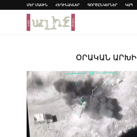
ՄԵՐ ՄԱՍԻՆ
ՀԵՂԻՆԱԿՆԵՐ
ԳՈՐԾԸՆԿԵՐՆԵՐ
ԿԱՊ
ՕՐԱԿԱՆ ԱՐԽ