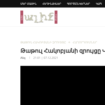
ՄԵՐ ՄԱՍԻՆ
ՀԵՂԻՆԱԿՆԵՐ
ԳՈՐԾԸՆԿԵՐՆԵՐ
ԿԱՊ
ԹԱԹՈՒԼ ՀԱԿՈԲՅԱՆԻ ԶՐՈՒՅՑԸ
ՀԱՂՈՐԴՈՒՄՆԵՐ
Թաթուլ Հակոբյանի զրույցը
Aliq
21:01 | 07.12.2021