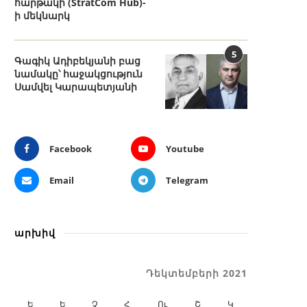
հարթակի (StratCom Hub)-
ի մեկնարկ
5
Գագիկ Ադիբեկյանի բաց
նամակը՝ հաջակցություն
Սամվել Կարապետյանի
Facebook
Youtube
Email
Telegram
արխիվ
Դեկտեմբերի 2021
Ե
Ե
Չ
Հ
Ու
Շ
Կ