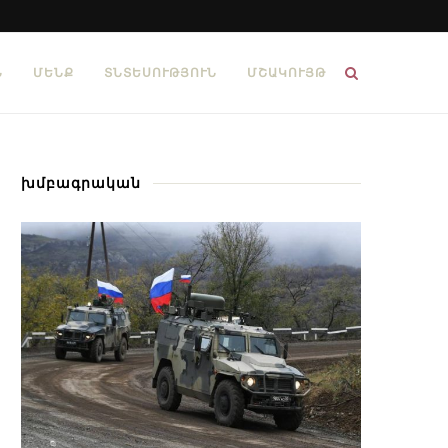
Ն
ՄԵՆՔ
ՏՆՏԵՍՈՒԹՅՈՒՆ
ՄՇԱԿՈՒՅԹ
խմբագրական