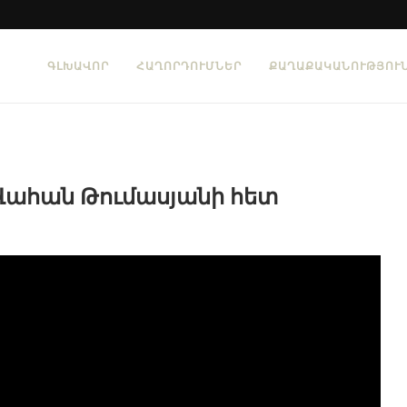
ԳԼԽԱՎՈՐ
ՀԱՂՈՐԴՈՒՄՆԵՐ
ՔԱՂԱՔԱԿԱՆՈՒԹՅՈՒ
 Վահան Թումասյանի հետ