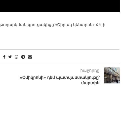
 թողարկման զրուցակիցը «Շիրակ կենտրոն» ՀԿ-ի
հաջորդը
«Օմիկրոնի» դեմ պատվաստանյութը՝
մարտին