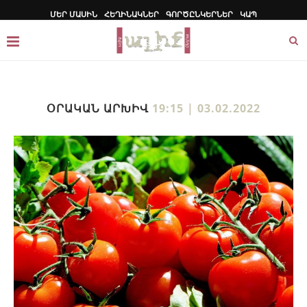
ՄԵՐ ՄԱՍԻՆ
ՀԵՂԻՆԱԿՆԵՐ
ԳՈՐԾԸՆԿԵՐՆԵՐ
ԿԱՊ
ՕՐԱԿԱՆ ԱՐԽԻՎ
19:15 | 03.02.2022