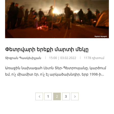
Փետրվարի երեքի մարտի մեկը
Տիգրան Պասկեւիչյան
15:00 | 03.02.2022
1178 դիտում
Առաջին նախագահ Լեւոն Տեր-Պետրոսյանը, կարծում
եմ, ո՛չ միամիտ էր, ո՛չ էլ արկածախնդիր, երբ 1998-ի…
1
2
3