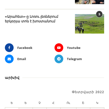
5
«Արահետ»-ը Լոռու լեռներում
երկօրյա տոն է խոստանում
Facebook
Youtube
Email
Telegram
արխիվ
Փետրվարի 2022
Ե
Ե
Չ
Հ
Ու
Շ
Կ