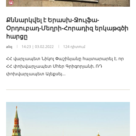
Քննարկվել է Երասխ-Ջուլֆա-
Օրդուբադ-Մեղրի-Հորադիզ երկաթգծի
հարցը
aliq
14:23 | 03.02.2022
124 դիտում
ՀՀ վարչապետ Նիկոլ Փաշինյանը հայտարարել է, որ
ՀՀ փոխվարչապետ Մհեր Գրիգորյանի, ՌԴ
փոխվարչապետ Ալեքսեյ…