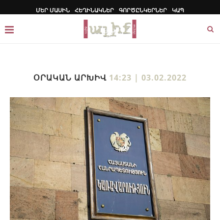
ՄԵՐ ՄԱՍԻՆ
ՀԵՂԻՆԱԿՆԵՐ
ԳՈՐԾԸՆԿԵՐՆԵՐ
ԿԱՊ
ՕՐԱԿԱՆ ԱՐԽԻՎ
14:23 | 03.02.2022