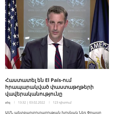
Հաստատել են El País-ում
հրապարակված փաստաթղթերի
վավերականությունը
aliq
13:32 | 03.02.2022
123 դիտում
ԱՄՆ պետքարտուղարության խոսնակ Նեդ Փրայսը