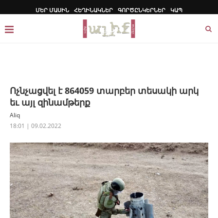
ՄԵՐ ՄԱՍԻՆ
ՀԵՂԻՆԱԿՆԵՐ
ԳՈՐԾԸՆԿԵՐՆԵՐ
ԿԱՊ
Ոչնչացվել է 864059 տարբեր տեսակի արկ
եւ այլ զինամթերք
Aliq
18:01 | 09.02.2022