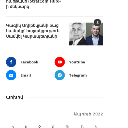
հարթակի (StratCom Hub)-
ի մեկնարկ
5
Գագիկ Ադիբեկյանի բաց
նամակը՝ հաջակցություն
Սամվել Կարապետյանի
Facebook
Youtube
Email
Telegram
արխիվ
Ապրիլի 2022
Ե
Ե
Չ
Հ
Ու
Շ
Կ