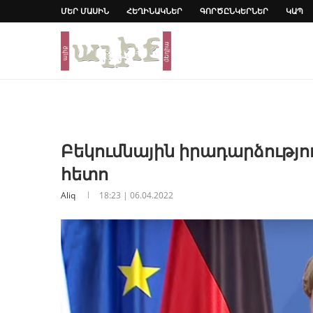
ՄԵՐ ՄԱՍԻՆ
ՀԵՂԻՆԱԿՆԵՐ
ԳՈՐԾԸՆԿԵՐՆԵՐ
ԿԱՊ
Բեկումնային իրադարձությ
հետո
Aliq
18:23 | 06.04.2022