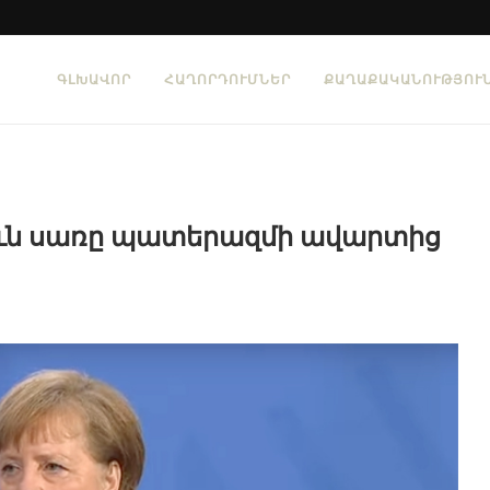
ԳԼԽԱՎՈՐ
ՀԱՂՈՐԴՈՒՄՆԵՐ
ՔԱՂԱՔԱԿԱՆՈՒԹՅՈՒ
ուն սառը պատերազմի ավարտից