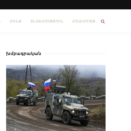
Ն
ՄԵՆՔ
ՏՆՏԵՍՈՒԹՅՈՒՆ
ՄՇԱԿՈՒՅԹ
խմբագրական