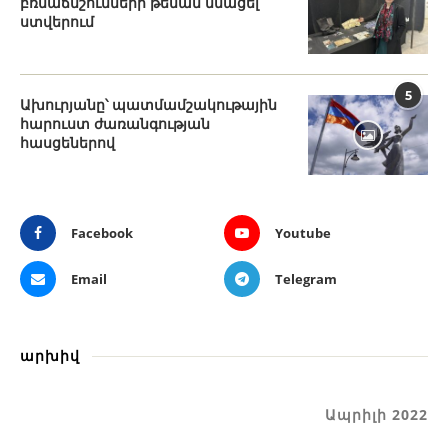
բռնաճնշումների թեման մնացել
ստվերում
5
Ախուրյանը՝ պատմամշակութային
հարուստ ժառանգության
հասցեներով
Facebook
Youtube
Email
Telegram
արխիվ
Ապրիլի 2022