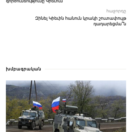
գործունեությունը Կիեւում
հաջորդը
Զինել Կիեւին հանուն կրակի շուտափույթ
դադարեցմա՞ն
խմբագրական