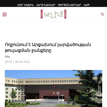
ՄԵՐ ՄԱՍԻՆ
ՀԵՂԻՆԱԿՆԵՐ
ԳՈՐԾԸՆԿԵՐՆԵՐ
ԿԱՊ
Ողջունում է Արցախում լարվածության
թուլացման ջանքերը
Aliq
20:50 | 06.04.2022