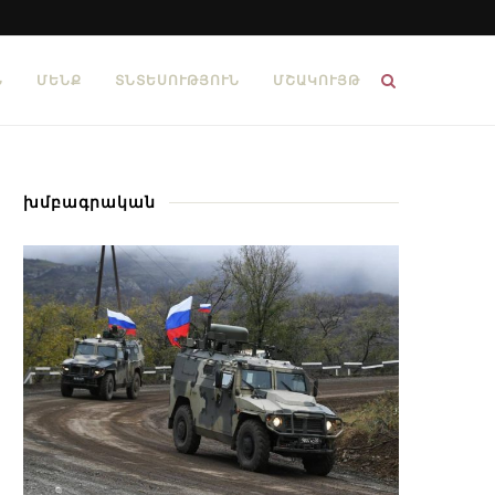
Ն
ՄԵՆՔ
ՏՆՏԵՍՈՒԹՅՈՒՆ
ՄՇԱԿՈՒՅԹ
խմբագրական