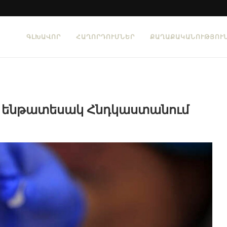
ԳԼԽԱՎՈՐ
ՀԱՂՈՐԴՈՒՄՆԵՐ
ՔԱՂԱՔԱԿԱՆՈՒԹՅՈՒ
E ենթատեսակ Հնդկաստանում