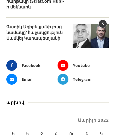
հարթակի (StratCom Hub)-
ի մեկնարկ
5
Գագիկ Ադիբեկյանի բաց
նամակը՝ հաջակցություն
Սամվել Կարապետյանի
Facebook
Youtube
Email
Telegram
արխիվ
Ապրիլի 2022
Ե
Ե
Չ
Հ
Ու
Շ
Կ