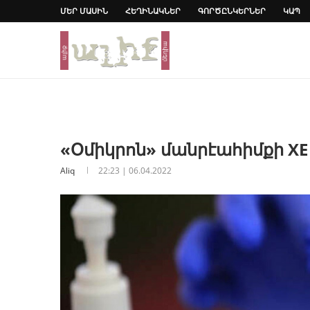
ՄԵՐ ՄԱՍԻՆ
ՀԵՂԻՆԱԿՆԵՐ
ԳՈՐԾԸՆԿԵՐՆԵՐ
ԿԱՊ
«Օմիկրոն» մանրէահիմքի X
Aliq
22:23 | 06.04.2022