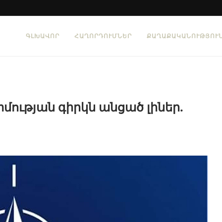
ԳԼԽԱՎՈՐ
ՀԱՂՈՐԴՈՒՄՆԵՐ
ՔԱՂԱՔԱԿԱՆՈՒԹՅՈՒ
մության գիրկն անցած լիներ.