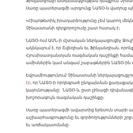
Ֆինլանդիայի անդամակցության դեպքում Չինաս
Սառը պատերազմի արդյունք ՆԱՏՕ-ն վաղուց պ
«Հիպոթետիկ իրադարձությունը չեմ կարող մեկնա
Չինաստանի դիրքորոշումը շատ հստակ է։
ՆԱՏՕ-ում ԱՄՆ-ի մշտական ներկայացուցիչ Ջուլ
ակնկալում է, որ Շվեդիան եւ Ֆինլանդիան, որո
Հյուսիսատլանտյան ռազմական դաշինքի համար,
ամիսներին կամ անգամ շաբաթներին ՆԱՏՕ-ին 
Եվրամիությունում Չինաստանի ներկայացուցչու
էր
, որ ՆԱՏՕ-ի որդեգրած ընդլայնման քաղաքակ
կայունությանը: ՆԱՏՕ-ն, ըստ չինացի դիվանա
խոշորագույն ռազմական դաշինքը։
Սառը պատերազմի ավարտից երեսուն տարի անց 
աշխարհագրությունը եւ գործողությունների շր
եւ առճակատմանը: