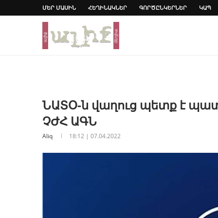
ՄԵՐ ՄԱՍԻՆ
ՀԵՂԻՆԱԿՆԵՐ
ԳՈՐԾԸՆԿԵՐՆԵՐ
ԿԱՊ
ՆԱՏՕ-ն վաղուց պետք է պատ
ՉԺՀ ԱԳՆ
Aliq
18:12 | 07.04.2022