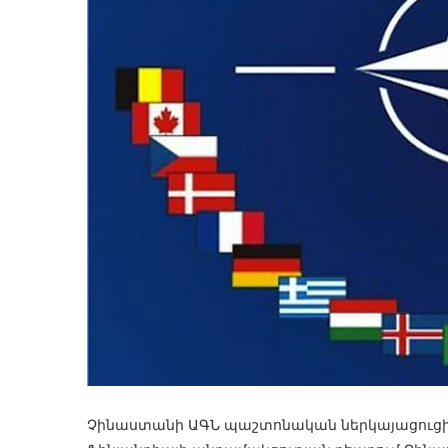
Չինաստանի ԱԳՆ պաշտոնական ներկայացուցիչ