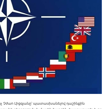
 Չժաո Լիցզյանը՝ պատասխանելով դաշինքին