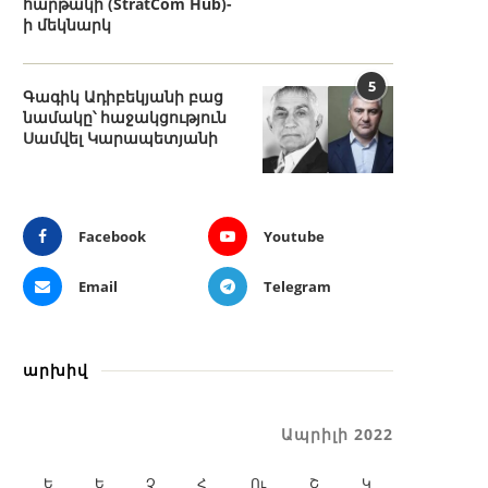
հարթակի (StratCom Hub)-
ի մեկնարկ
5
Գագիկ Ադիբեկյանի բաց
նամակը՝ հաջակցություն
Սամվել Կարապետյանի
Facebook
Youtube
Email
Telegram
արխիվ
Ապրիլի 2022
Ե
Ե
Չ
Հ
Ու
Շ
Կ