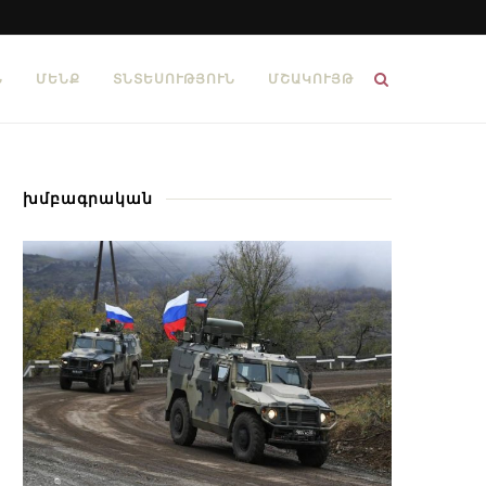
Ն
ՄԵՆՔ
ՏՆՏԵՍՈՒԹՅՈՒՆ
ՄՇԱԿՈՒՅԹ
խմբագրական