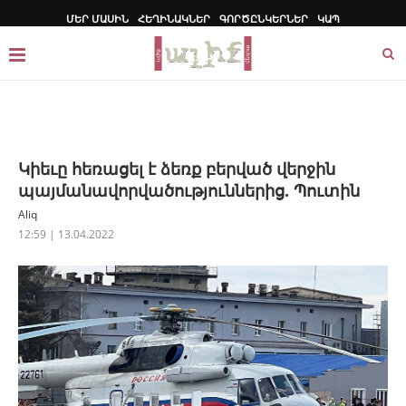
ՄԵՐ ՄԱՍԻՆ
ՀԵՂԻՆԱԿՆԵՐ
ԳՈՐԾԸՆԿԵՐՆԵՐ
ԿԱՊ
Կիեւը հեռացել է ձեռք բերված վերջին
պայմանավորվածություններից. Պուտին
Aliq
12:59 | 13.04.2022