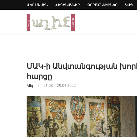
ՄԵՐ ՄԱՍԻՆ
ՀԵՂԻՆԱԿՆԵՐ
ԳՈՐԾԸՆԿԵՐՆԵՐ
ԿԱՊ
ՄԱԿ-ի Անվտանգության խոր
հարցը
Aliq
21:03 | 29.04.2022