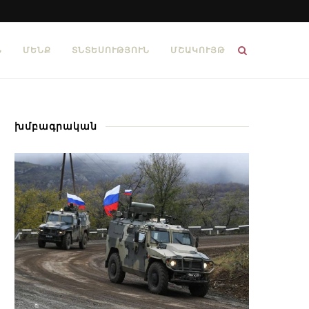
Ն
ՄԵՆՔ
ՏՆՏԵՍՈՒԹՅՈՒՆ
ՄՇԱԿՈՒՅԹ
խմբագրական