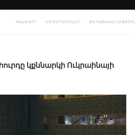
ԳԼԽԱՎՈՐ
ՀԱՂՈՐԴՈՒՄՆԵՐ
ՔԱՂԱՔԱԿԱՆՈՒԹՅՈՒ
հուրդը կքննարկի Ուկրաինայի