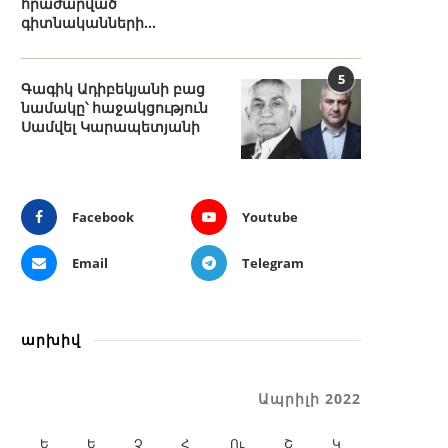
հրաժարված
գիտնականների...
5
Գագիկ Ադիբեկյանի բաց
նամակը՝ հաջակցություն
Սամվել Կարապետյանի
Facebook
Youtube
Email
Telegram
արխիվ
Ապրիլի 2022
Ե
Ե
Չ
Հ
Ու
Շ
Կ