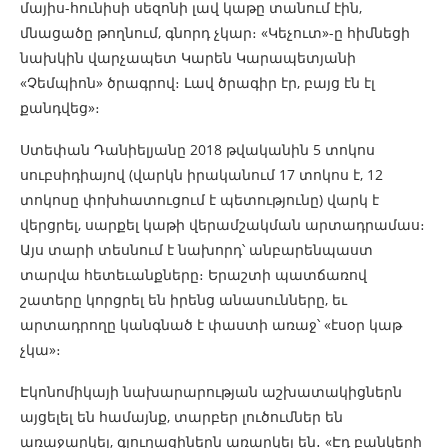
մայիս-հունիսի սեզոնի լավ կաթը տանում էին,
մնացածը թողնում, գնորդ չկար։ «Կեչուտ»-ը հիմնեցի
նախկին վարչապետ Կարեն Կարապետյանի
«Չեմպիոն» ծրագրով։ Լավ ծրագիր էր, բայց էն էլ
քանդվեց»։
Ստեփան Դանիելյանը 2018 թվականին 5 տոկոս
սուբսիդիայով (վարկն իրականում 17 տոկոս է, 12
տոկոսը փոխհատուցում է պետությունը) վարկ է
վերցրել, սարքել կաթի վերամշակման արտադրամաս։
Այս տարի տեսնում է նախորդ՝ անբարենպաստ
տարվա հետեւանքները։ Երաշտի պատճառով
շատերը կորցրել են իրենց անասունները, եւ
արտադրողը կանգնած է փաստի առաջ՝ «էսօր կաթ
չկա»։
Էկոնոմիկայի նախարարության աշխատակիցներն
այցելել են համայնք, տարբեր լուծումներ են
առաջարկել, գյուղացիներն առարկել են․ «Էդ բանկերի