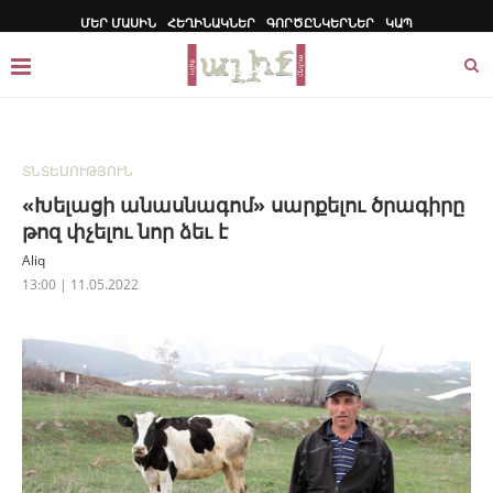
ՄԵՐ ՄԱՍԻՆ
ՀԵՂԻՆԱԿՆԵՐ
ԳՈՐԾԸՆԿԵՐՆԵՐ
ԿԱՊ
ՏՆՏԵՍՈՒԹՅՈՒՆ
«Խելացի անասնագոմ» սարքելու ծրագիրը
թոզ փչելու նոր ձեւ է
Aliq
13:00 | 11.05.2022