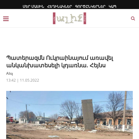
ՄԵՐ ՄԱՍԻՆ
ՀԵՂԻՆԱԿՆԵՐ
ԳՈՐԾԸՆԿԵՐՆԵՐ
ԿԱՊ
Պատերազմն Ուկրաինայում առավել
անկանխատեսելի կդառնա. Հեյնս
Aliq
13:42 | 11.05.2022