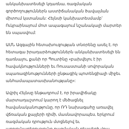
անկանխատեսելի կդառնա, ռազմական
գործողություններն աստիճանական ծավալման
միտում կստանան: Հեյնսի կանխատեսմամբ՝
Ուկրաինայում մոտ ապագայում նշանակալի մարտեր
են սպասվում:
ԱՄՆ Ազգային հետախուզության տնօրենը ասել է, որ
հետագա իրադարձություններն անկանխատեսելի են
դառնալու, քանի որ Պուտինը «բախվելու է իր
հավակնությունների եւ Ռուսաստանի սովորական
սպառազինությունների ընթացիկ պոտենցիալի միջեւ
անհամապատասխանությանը»:
Ավրիլ Հեյնսը ենթադրում է, որ իրավիճակը
մարտադաշտում կարող է մեծացնել
հավանականությունը, որ ՌԴ նախագահը առավել
վճռական քայլերի դիմի, մասնավորապես, երկրում
ռազմական դրություն մտցնելով եւ
արդյունաբերությունը ռազմական ռեսլսերի վրա