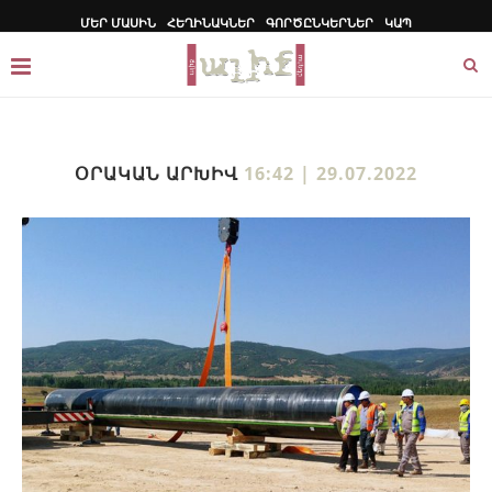
ՄԵՐ ՄԱՍԻՆ
ՀԵՂԻՆԱԿՆԵՐ
ԳՈՐԾԸՆԿԵՐՆԵՐ
ԿԱՊ
ՕՐԱԿԱՆ ԱՐԽԻՎ
16:42 | 29.07.2022