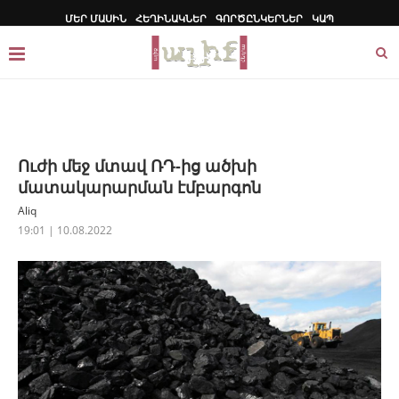
ՄԵՐ ՄԱՍԻՆ
ՀԵՂԻՆԱԿՆԵՐ
ԳՈՐԾԸՆԿԵՐՆԵՐ
ԿԱՊ
Ուժի մեջ մտավ ՌԴ-ից ածխի
մատակարարման էմբարգոն
Aliq
19:01 | 10.08.2022