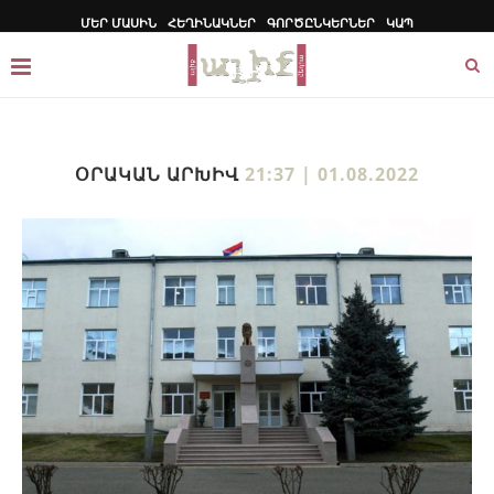
ՄԵՐ ՄԱՍԻՆ
ՀԵՂԻՆԱԿՆԵՐ
ԳՈՐԾԸՆԿԵՐՆԵՐ
ԿԱՊ
ՕՐԱԿԱՆ ԱՐԽԻՎ
21:37 | 01.08.2022