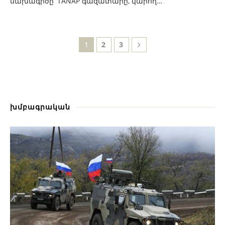
նախագիծը՝ TANAP գազատարը, կարող…
1
2
3
խմբագրական