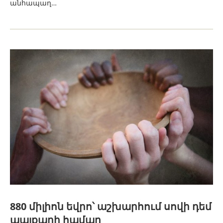
անհապաղ…
880 միլիոն եվրո՝ աշխարհում սովի դեմ
պայքարի համար