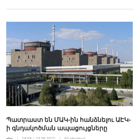
Պատրաստ են ՄԱԿ-ին հանձնելու ԱԷԿ-
ի գնդակոծման ապացույցները
aliq
18:58 | 23.08.2022
92 դիտում