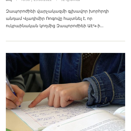
Զապորոժիեի վարչակազմի գլխավոր խորհրդի
անդամ Վլադիմիր Ռոգովը հայտնել է, որ
ուկրաինական կողմից Զապորոժիեի ԱԷԿ-ի…