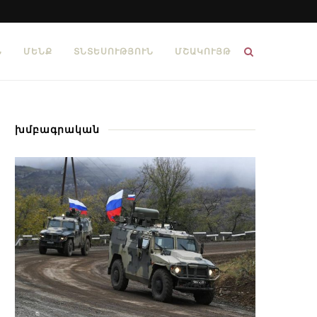
Ն
ՄԵՆՔ
ՏՆՏԵՍՈՒԹՅՈՒՆ
ՄՇԱԿՈՒՅԹ
խմբագրական