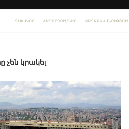
ԳԼԽԱՎՈՐ
ՀԱՂՈՐԴՈՒՄՆԵՐ
ՔԱՂԱՔԱԿԱՆՈՒԹՅՈՒ
 չեն կրակել