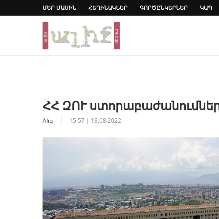
ՄԵՐ ՄԱՍԻՆ
ՀԵՂԻՆԱԿՆԵՐ
ԳՈՐԾԸՆԿԵՐՆԵՐ
ԿԱՊ
ՀՀ ԶՈՒ ստորաբաժանումները
Aliq
15:57 | 13.08.2022