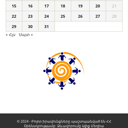
15
16
17
18
19
20
21
22
23
24
25
26
27
28
29
30
31
« Հլս
Սպտ »
© 2024 - Բոլոր իրավունքները պաշտպանված են ՀՀ
Օրենսդրությամբ: Ձևավորումը
Ալիք Մեդիա