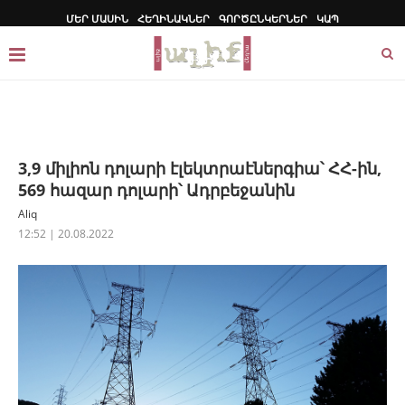
ՄԵՐ ՄԱՍԻՆ
ՀԵՂԻՆԱԿՆԵՐ
ԳՈՐԾԸՆԿԵՐՆԵՐ
ԿԱՊ
3,9 միլիոն դոլարի էլեկտրաէներգիա՝ ՀՀ-ին,
569 հազար դոլարի՝ Ադրբեջանին
Aliq
12:52 | 20.08.2022