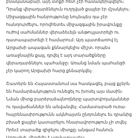
բնականաբար, այդ մտքի հետ չէր համակերպվելու։
Դրանք վերադարձնելուն ուղղված քայլեր էր մշակելու։
Միջազգային հանրությունը նույնպես դա չէր
հանդուրժելու, որովհետեւ միջազգային իրավունքը
ուժով սահմաններ վերաձեւելն անթույլատրելի ու
դատապարտելի է համարում։ Այդ պատճառով էլ
Արցախի ապագան քննարկելիս միշտ, որպես
առաջնային քայլ, դրվել է այդ տարածքները
վերադարձնելու պահանջը։ Առանց նման պահանջի
չէր կարող Արցախի հարց քննարկվել։
Շատերն են Հայաստանում սա հասկացել, բայց քչերն
են համարձակություն ունեցել ու խոսել այս մասին։
Նման միտք բարձրաձայնողները պարտվողականներ
ու դավաճաններ են անվանվել։ Համատարած ուռա-
հայրենասիրությունն ակնհայտն ընդունելու եւ դրանից
բխած քայլեր կատարելու հնարավորություն չի տվել։
Որեւէ տարածք զիջելու միտքը, անգամ հանուն
Արցախի, մերժվել է արմատապես։