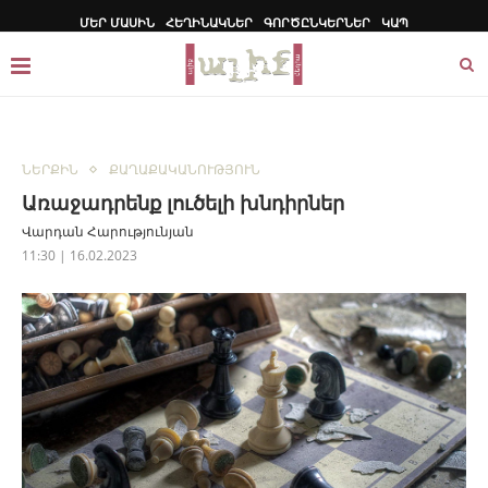
ՄԵՐ ՄԱՍԻՆ
ՀԵՂԻՆԱԿՆԵՐ
ԳՈՐԾԸՆԿԵՐՆԵՐ
ԿԱՊ
ՆԵՐՔԻՆ
ՔԱՂԱՔԱԿԱՆՈՒԹՅՈՒՆ
Առաջադրենք լուծելի խնդիրներ
Վարդան Հարությունյան
11:30 | 16.02.2023