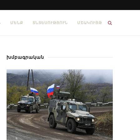
Ն
ՄԵՆՔ
ՏՆՏԵՍՈՒԹՅՈՒՆ
ՄՇԱԿՈՒՅԹ
խմբագրական