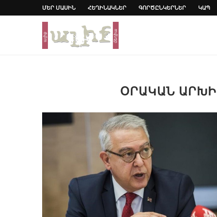
ՄԵՐ ՄԱՍԻՆ
ՀԵՂԻՆԱԿՆԵՐ
ԳՈՐԾԸՆԿԵՐՆԵՐ
ԿԱՊ
ՕՐԱԿԱՆ ԱՐԽ