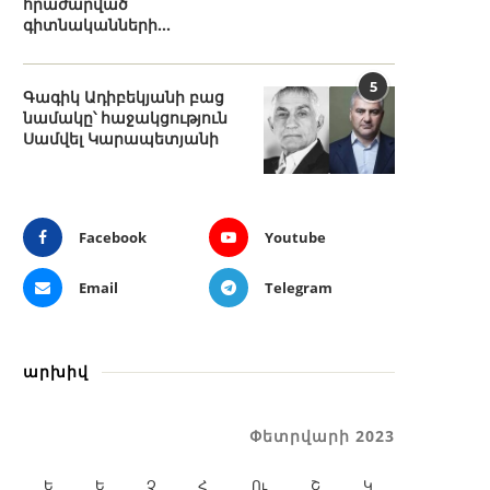
հրաժարված
գիտնականների...
5
Գագիկ Ադիբեկյանի բաց
նամակը՝ հաջակցություն
Սամվել Կարապետյանի
Facebook
Youtube
Email
Telegram
արխիվ
Փետրվարի 2023
Ե
Ե
Չ
Հ
Ու
Շ
Կ