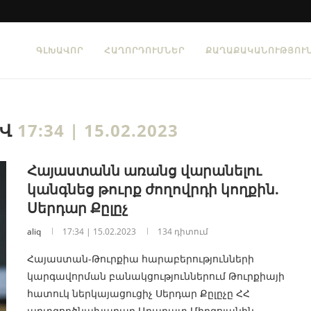
ԳԼԽԱՎՈՐ
ՀԱՂՈՐԴՈՒՄՆԵՐ
ՔԱՂԱՔԱԿԱՆՈՒԹՅՈՒ
ԻՎ
17:34 | 15.02.2023
Հայաստանն առանց վարանելու
կանգնեց թուրք ժողովրդի կողքին.
Սերդար Քըլըչ
aliq
17:34 | 15.02.2023
134 դիտում
Հայաստան-Թուրքիա հարաբերությունների
կարգավորման բանակցություններում Թուրքիայի
հատուկ ներկայացուցիչ Սերդար Քըլըչը ՀՀ
արտգործնախարար Արարատ Միրզոյանին