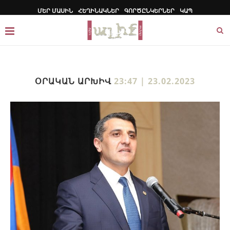
ՄԵՐ ՄԱՍԻՆ
ՀԵՂԻՆԱԿՆԵՐ
ԳՈՐԾԸՆԿԵՐՆԵՐ
ԿԱՊ
ՕՐԱԿԱՆ ԱՐԽԻՎ
23:47 | 23.02.2023