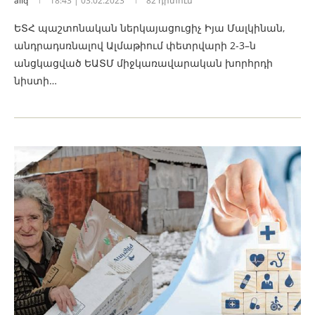
aliq
18:43 | 03.02.2023
82 դիտում
ԵՏՀ պաշտոնական ներկայացուցիչ Իյա Մալկինան,
անդրադսռնալով Ալմաթիում փետրվարի 2-3–ն
անցկացված ԵԱՏՄ միջկառավարական խորհրդի
նիստի…