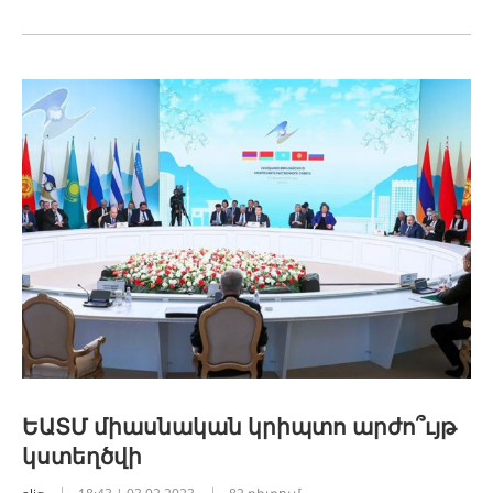
ԵԱՏՄ միասնական կրիպտո արժո՞ւյթ
կստեղծվի