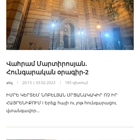
Վահրամ Մարտիրոսյան.
Հունգարական օրագիր-2
aliq
20:15 | 03.02.2023
185 դիտում
ԻՄՐԵ ԿԵՐՏԵՍ՝ ՆՈԲԵԼՅԱՆ ՄՐՑԱՆԱԿԱԿԻՐ ՈՉ ԻՐ
ՀԱՅՐԵՆԻՔՈՒՄ I Երեք հայի ու յոթ հունգարացու
վտանգավոր…