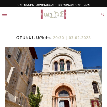
ՄԵՐ ՄԱՍԻՆ
ՀԵՂԻՆԱԿՆԵՐ
ԳՈՐԾԸՆԿԵՐՆԵՐ
ԿԱՊ
ՕՐԱԿԱՆ ԱՐԽԻՎ
20:30 | 03.02.2023