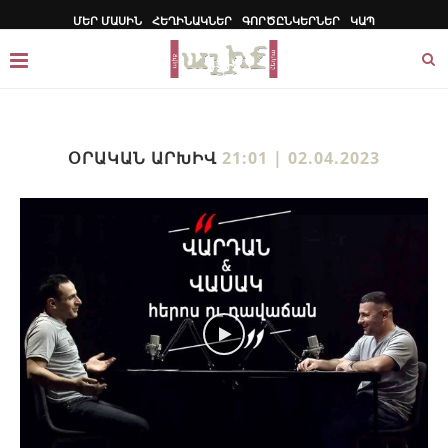
ՄԵՐ ՄԱՍԻՆ
ՀԵՂԻՆԱԿՆԵՐ
ԳՈՐԾԸՆԿԵՐՆԵՐ
ԿԱՊ
ՕՐԱԿԱՆ ԱՐԽԻՎ
21:01 | 02.04.2023