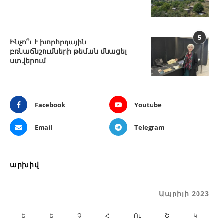
5
Ինչո՞ւ է խորհրդային
բռնաճնշումների թեման մնացել
ստվերում
Facebook
Youtube
Email
Telegram
արխիվ
Ապրիլի 2023
Ե
Ե
Չ
Հ
Ու
Շ
Կ