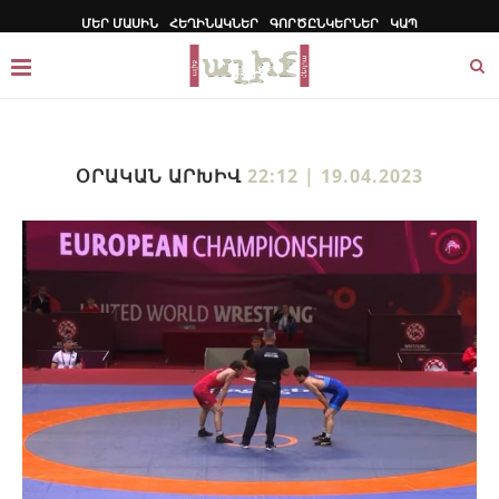
ՄԵՐ ՄԱՍԻՆ
ՀԵՂԻՆԱԿՆԵՐ
ԳՈՐԾԸՆԿԵՐՆԵՐ
ԿԱՊ
ՕՐԱԿԱՆ ԱՐԽԻՎ
22:12 | 19.04.2023