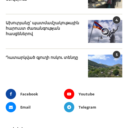
4
Ախուրյանը՝ պատմամշակութային
հարուստ ժառանգության
հասցեներով
5
Դատարկված գյուղի ոսկու տենդը
Facebook
Youtube
Email
Telegram