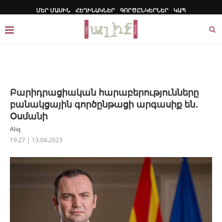
ՄԵՐ ՄԱՍԻՆ
ՀԵՂԻՆԱԿՆԵՐ
ԳՈՐԾԸՆԿԵՐՆԵՐ
ԿԱՊ
Բարիդրացիական հարաբերությունները
բանակցային գործընթացի արգասիք են․
Օսմանի
Aliq
19:27 | 13.04.2023