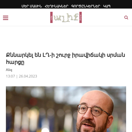
ՄԵՐ ՄԱՍԻՆ
ՀԵՂԻՆԱԿՆԵՐ
ԳՈՐԾԸՆԿԵՐՆԵՐ
ԿԱՊ
Քննարկել են ԼՂ-ի շուրջ իրավիճակի սրման
հարցը
Aliq
13:07 | 26.04.2023