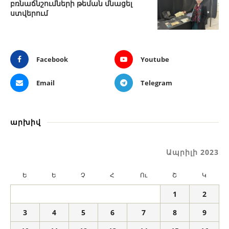
բռնաճնշումների թեման մնացել
ստվերում
Facebook
Youtube
Email
Telegram
արխիվ
Ապրիլի 2023
Ե
Ե
Չ
Հ
Ու
Շ
Կ
1
2
3
4
5
6
7
8
9