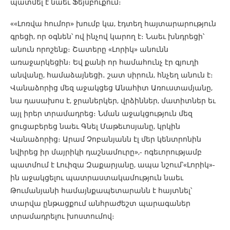
պատմել է նաեւ Ֆեյսբուքում։
««Լոռվա հումոր» խումբ կա, էդտեղ հայտարարություն
գրեցի, որ օգնեն՝ ով ինչով կարող է։ Նաեւ խնդրեցի՝
անուն որոշենք։ Շատերը «Լորիկ» անունն
առաջարկեցին։ Եվ քանի որ համահունչ էր գյուղի
անվանը, համաձայնեցի․ շատ սիրուն, հնչեղ անուն է։
Վանաձորից մեզ աջակցեց Անահիտ Առուստամյանը,
նա դասախոս է, ջրաներկեր, վրձիններ, մատիտներ եւ
այլ իրեր տրամադրեց։ Նման աջակցություն մեզ
ցուցաբերեց նաեւ Գնել Մաթեւոսյանը, կրկին
Վանաձորից։ Արամ Չոբանյանն էլ մեր կենտրոնին
նվիրեց իր մայրիկի դաշնամուրը»,- ոգեւորությամբ
պատմում է Լուիզա Զաքարյանը, ապա նշում՝«Լորիկ»-
ին աջակցելու պատրաստակամություն նաեւ
Թումանյանի համայնքապետարանն է հայտնել՝
տարվա ընթացքում անհրաժեշտ պարագաներ
տրամադրելու խոստումով։