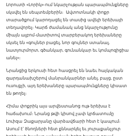
Լորուտի «Լորիկ»-ում նկարչության պարապմունքները
սկսվել են սեպտեմբերին։ Ավտոտնակի փոքր
տարածքում կարողացել են տասից ավելի երեխայի
տեղավորել։ Կարճ ժամանակ անց նկարչությունը
միայն ալբոմ-մատիտով տարբերակող երեխաները
սկսել են «գույներ բացել, նոր գույներ ստանալ,
նատյուրմորտ, գծանկար, գունանկար եւ կոմպոզիցիա
անել»։
Նրանցից երկուսի հետ հասցրել են նաեւ հայկական
զարդանախշերով մանրանկարներ անել, բայց, ըստ
ուսուցչի, այդ երեխաները պարապմունքները կիսատ
են թողել։
Հիմա փոքրիկ այս արվեստանոց ութ երեխա է
հաճախում։ Նրանց թվի կիսով չափ կրճատումը
Լուիզա Զաքարյանը վարձավճարի հետ է կապում։
Ասում է՝ ծնողների հետ քննարկել եւ յուրաքանչյուր