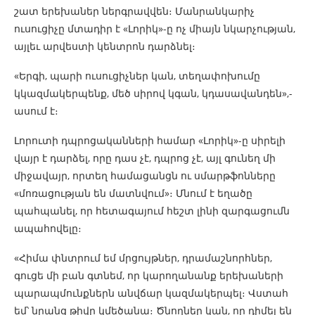
շատ երեխաներ ներգրավվեն։ Մանրանկարիչ
ուսուցիչը մտադիր է «Լորիկ»-ը ոչ միայն նկարչության,
այլեւ արվեստի կենտրոն դարձնել։
«Երգի, պարի ուսուցիչներ կան, տեղափոխումը
կկազմակերպենք, մեծ սիրով կգան, կդասավանդեն»,-
ասում է։
Լորուտի դպրոցականների համար «Լորիկ»-ը սիրելի
վայր է դարձել, որը դաս չէ, դպրոց չէ, այլ գունեղ մի
միջավայր, որտեղ համացանցն ու սմարթֆոնները
«մոռացության են մատնվում»։ Մնում է եղածը
պահպանել, որ հետագայում հեշտ լինի զարգացումն
ապահովելը։
«Հիմա փնտրում եմ մրցույթներ, դրամաշնորհներ,
գուցե մի բան գտնեմ, որ կարողանանք երեխաների
պարապմունքներն անվճար կազմակերպել։ Վստահ
եմ՝ նրանց թիվը կմեծանա։ Ծնողներ կան, որ դիմել են