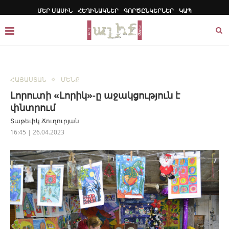
ՄԵՐ ՄԱՍԻՆ
ՀԵՂԻՆԱԿՆԵՐ
ԳՈՐԾԸՆԿԵՐՆԵՐ
ԿԱՊ
ՀԱՅԱՍՏԱՆ
ՄԵՆՔ
Լորուտի «Լորիկ»-ը աջակցություն է
փնտրում
Տաթեւիկ Ճուղուրյան
16:45 | 26.04.2023