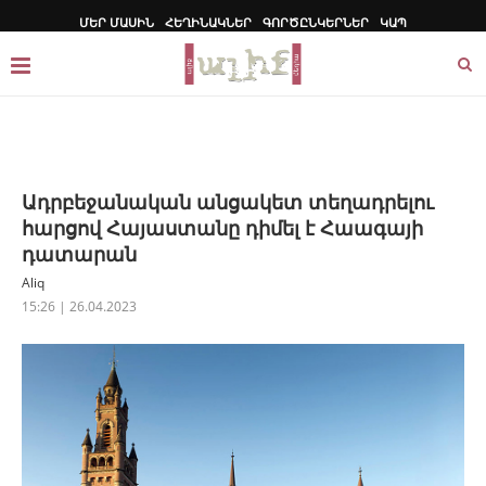
ՄԵՐ ՄԱՍԻՆ
ՀԵՂԻՆԱԿՆԵՐ
ԳՈՐԾԸՆԿԵՐՆԵՐ
ԿԱՊ
Ադրբեջանական անցակետ տեղադրելու
հարցով Հայաստանը դիմել է Հաագայի
դատարան
Aliq
15:26 | 26.04.2023