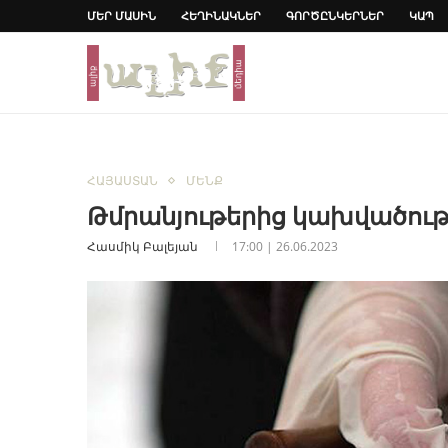
ՄԵՐ ՄԱՍԻՆ
ՀԵՂԻՆԱԿՆԵՐ
ԳՈՐԾԸՆԿԵՐՆԵՐ
ԿԱՊ
ՀԱՅԱՍՏԱՆ
ՄԵՆՔ
Թմրանյութերից կախվածութ
Հասմիկ Բալեյան
17:00 | 26.06.2023