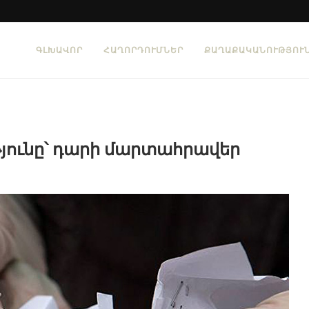
ԳԼԽԱՎՈՐ
ՀԱՂՈՐԴՈՒՄՆԵՐ
ՔԱՂԱՔԱԿԱՆՈՒԹՅՈՒ
յունը՝ դարի մարտահրավեր