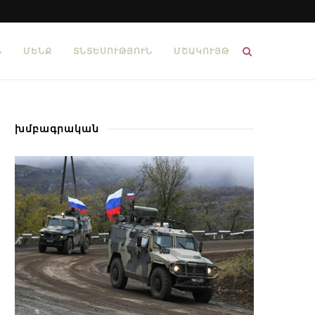
Ն
ՄԵՆՔ
ՏՆՏԵՍՈՒԹՅՈՒՆ
ՄՇԱԿՈՒՅԹ
խմբագրական