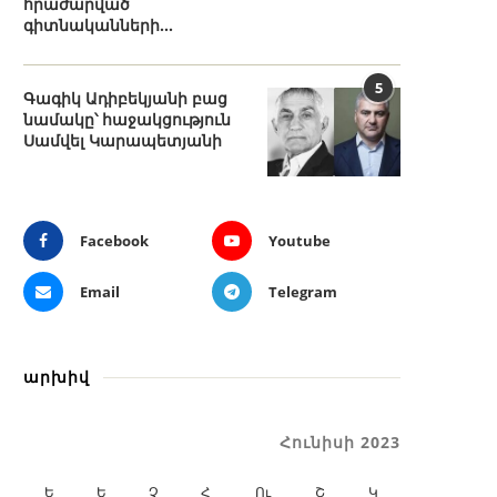
հրաժարված
գիտնականների...
5
Գագիկ Ադիբեկյանի բաց
նամակը՝ հաջակցություն
Սամվել Կարապետյանի
Facebook
Youtube
Email
Telegram
արխիվ
Հունիսի 2023
Ե
Ե
Չ
Հ
Ու
Շ
Կ