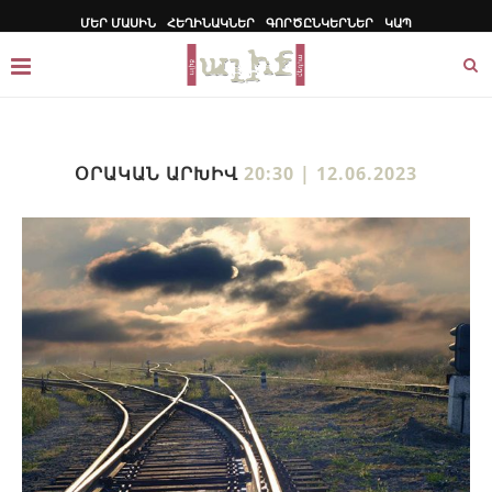
ՄԵՐ ՄԱՍԻՆ
ՀԵՂԻՆԱԿՆԵՐ
ԳՈՐԾԸՆԿԵՐՆԵՐ
ԿԱՊ
ՕՐԱԿԱՆ ԱՐԽԻՎ
20:30 | 12.06.2023