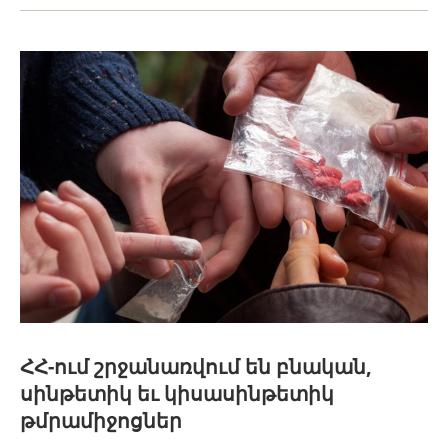
ՀՀ-ում շրջանառվում են բնական,
սինթետիկ եւ կիսասինթետիկ
թմրամիջոցներ