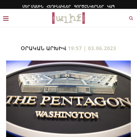
ՄԵՐ ՄԱՍԻՆ
ՀԵՂԻՆԱԿՆԵՐ
ԳՈՐԾԸՆԿԵՐՆԵՐ
ԿԱՊ
ՕՐԱԿԱՆ ԱՐԽԻՎ
19:57 | 03.06.2023