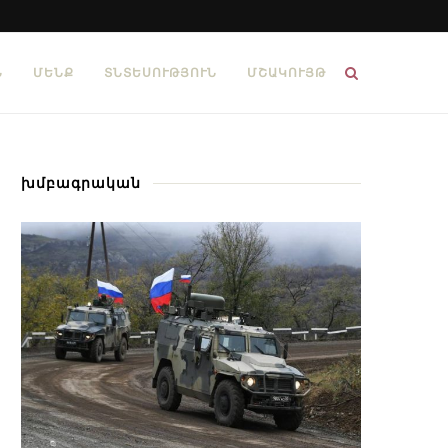
Ն
ՄԵՆՔ
ՏՆՏԵՍՈՒԹՅՈՒՆ
ՄՇԱԿՈՒՅԹ
խմբագրական