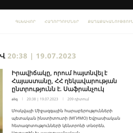
ԳԼԽԱՎՈՐ
ՀԱՂՈՐԴՈՒՄՆԵՐ
ՔԱՂԱՔԱԿԱՆՈՒԹՅՈՒ
ԻՎ
20:38 | 19.07.2023
Իրավիճակը, որում հայտնվել է
Հայաստանը, ՀՀ ղեկավարության
ընտրությունն է. Սաֆրանչուկ
aliq
20:38 | 19.07.2023
209 դիտում
Մոսկվայի Միջազգային հարաբերությունների
պետական ինստիտուտի (МГИМО) Եվրասիական
հետազոտությունների կենտրոնի տնօրեն,
Արտաքին եւ պաշտպանական