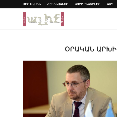
ՄԵՐ ՄԱՍԻՆ
ՀԵՂԻՆԱԿՆԵՐ
ԳՈՐԾԸՆԿԵՐՆԵՐ
ԿԱՊ
ՕՐԱԿԱՆ ԱՐԽ