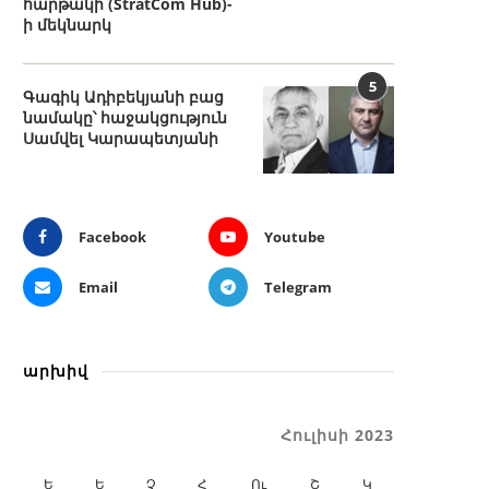
հարթակի (StratCom Hub)-
ի մեկնարկ
5
Գագիկ Ադիբեկյանի բաց
նամակը՝ հաջակցություն
Սամվել Կարապետյանի
Facebook
Youtube
Email
Telegram
արխիվ
Հուլիսի 2023
Ե
Ե
Չ
Հ
Ու
Շ
Կ