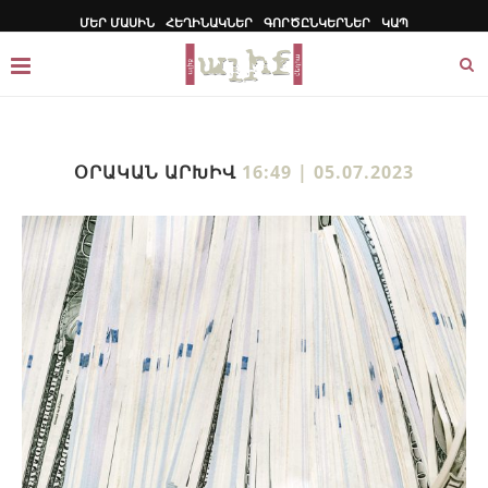
ՄԵՐ ՄԱՍԻՆ
ՀԵՂԻՆԱԿՆԵՐ
ԳՈՐԾԸՆԿԵՐՆԵՐ
ԿԱՊ
ՕՐԱԿԱՆ ԱՐԽԻՎ
16:49 | 05.07.2023