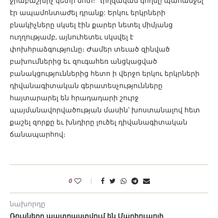
ջրաբաշխիչ կետի մոտ։ Ղրղզական կողմը պահանջել
էր ապամոնտաժել դրանք: Երկու երկրների
բնակիչները սկսել էին քարեր նետել միմյանց
ուղղությամբ, այնուհետեւ սկսվել է
փոխհրաձգությունը։ Ժամեր տեւած զինված
բախումներից եւ զուգահեռ անցկացված
բանակցություններից հետո ի վերջո երկու երկրների
դիվանագիտական գերատեսչությունները
հայտարարել են հրադադարի շուրջ
պայմանավորվածության մասին՝ խոստանալով հետ
քաշել զորքը եւ խնդիրը լուծել դիվանագիտական
ճանապարհով։
0
նախորդը
Ռուսները պատրաստվում են Մարիուպոլի