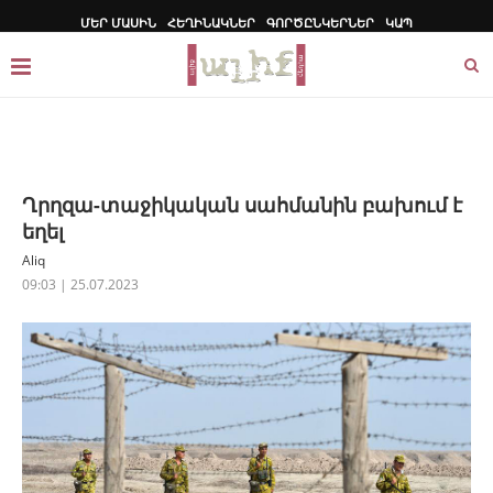
ՄԵՐ ՄԱՍԻՆ
ՀԵՂԻՆԱԿՆԵՐ
ԳՈՐԾԸՆԿԵՐՆԵՐ
ԿԱՊ
Ղրղզա-տաջիկական սահմանին բախում է
եղել
Aliq
09:03 | 25.07.2023