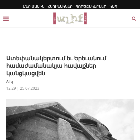
ՄԵՐ ՄԱՍԻՆ
ՀԵՂԻՆԱԿՆԵՐ
ԳՈՐԾԸՆԿԵՐՆԵՐ
ԿԱՊ
Ստեփանակերտում եւ Երեւանում
համաժամանակյա հավաքներ
կանցկացվեն
Aliq
12:29 | 25.07.2023