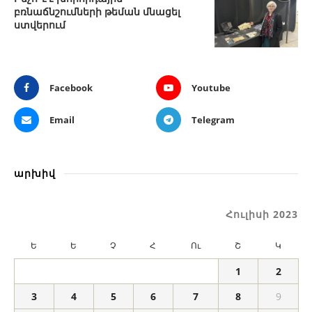
բռնաճնշումների թեման մնացել
ստվերում
Facebook
Youtube
Email
Telegram
արխիվ
Հուլիսի 2023
Ե
Ե
Չ
Հ
Ու
Շ
Կ
1
2
3
4
5
6
7
8
9