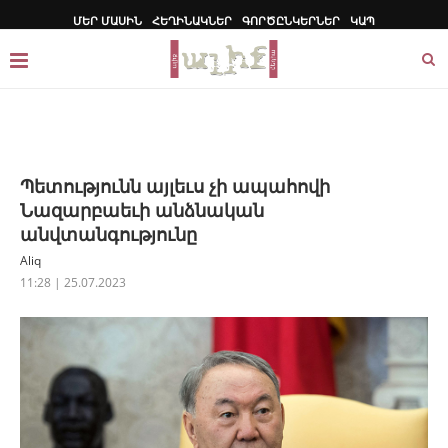
ՄԵՐ ՄԱՍԻՆ
ՀԵՂԻՆԱԿՆԵՐ
ԳՈՐԾԸՆԿԵՐՆԵՐ
ԿԱՊ
Պետ​​ությունն այլեւս չի ապահովի
Նազարբաեւի անձնական
անվտանգությունը
Aliq
11:28 | 25.07.2023