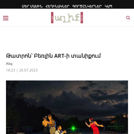
ՄԵՐ ՄԱՍԻՆ
ՀԵՂԻՆԱԿՆԵՐ
ԳՈՐԾԸՆԿԵՐՆԵՐ
ԿԱՊ
Թատրոն՝ Բեռլին ART-ի տանիքում
Aliq
18:23 | 26.07.2023