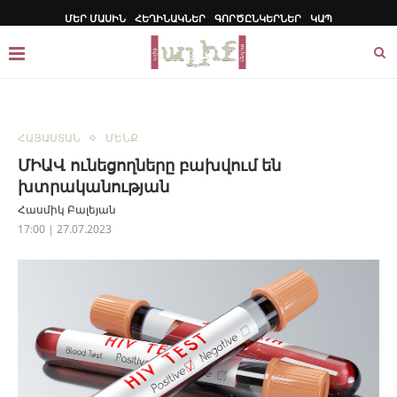
ՄԵՐ ՄԱՍԻՆ
ՀԵՂԻՆԱԿՆԵՐ
ԳՈՐԾԸՆԿԵՐՆԵՐ
ԿԱՊ
ՀԱՅԱՍՏԱՆ
ՄԵՆՔ
ՄԻԱՎ ունեցողները բախվում են
խտրականության
Հասմիկ Բալեյան
17:00 | 27.07.2023