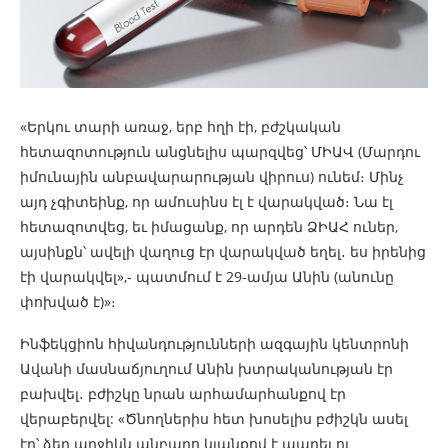
«Երկու տարի առաջ, երբ հղի էի, բժշկական
հետազոտություն անցնելիս պարզվեց՝ ՄԻԱՎ (Մարդու
իմունային անբավարարության վիրուս) ունեմ։ Մինչ
այդ չգիտեինք, որ ամուսինս էլ է վարակված։ Նա էլ
հետազոտվեց, եւ իմացանք, որ արդեն ՁԻԱՀ ուներ,
այսինքն՝ ավելի վաղուց էր վարակված եղել․ ես իրենից
էի վարակվել»,- պատմում է 29-ամյա Անին (անունը
փոխված է)»։
Ինֆեկցիոն հիվանդությունների ազգային կենտրոնի
Ավանի մասնաճյուղում Անին խտրականության էր
բախվել․ բժիշկը նրան արհամարհանքով էր
վերաբերվել: «Ծնողներիս հետ խոսելիս բժիշկն ասել
էր՝ ձեր աղջիկն անբարո կյանքով է ապրել ու