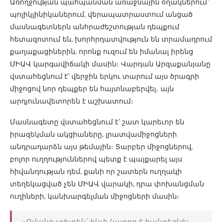
Առողջության պահպանման առաջնային օղակներում՝
պոլիկլինիկաներում, վերապատրաստում անցած
մասնագետներն անհրաժեշտության դեպքում
հետազոտում են, խորհրդատվություն են տրամադրում
քաղաքացիներին, որոնք ուզում են իմանալ իրենց
ՄԻԱՎ կարգավիճակի մասին։ Վարդան Արզաքանյանը
վստահեցնում է՝ վերջին երկու տարում այս ծրագրի
միջոցով նոր դեպքեր են հայտնաբերվել․ այն
արդյունավետորեն է աշխատում։
Մասնագետը վստահեցնում է՝ շատ կարեւոր են
իրազեկման ակցիաները, լրատվամիջոցների
անդրադարձն այս թեմային։ Տարբեր միջոցներով,
բոլոր ուղղություններով պետք է պայքարել այս
հիվանդության դեմ, քանի որ շատերն ուղղակի
տեղեկացված չեն ՄԻԱՎ վարակի, դրա փոխանցման
ուղիների, կանխարգելման միջոցների մասին։
«Ոմանք չգիտեն՝ ինչի կարող է հանգեցնել