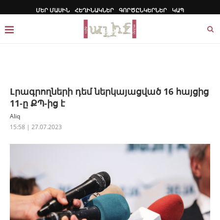
ՄԵՐ ՄԱՍԻՆ
ՀԵՂԻՆԱԿՆԵՐ
ԳՈՐԾԸՆԿԵՐՆԵՐ
ԿԱՊ
Lրագրողների դեմ ներկայացված 16 հայցից
11-ը ՔՊ-ից է
Aliq
15:58 | 27.07.2023