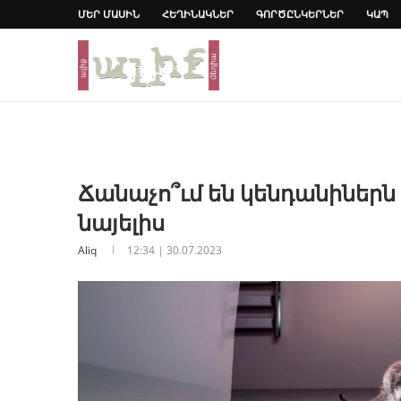
ՄԵՐ ՄԱՍԻՆ
ՀԵՂԻՆԱԿՆԵՐ
ԳՈՐԾԸՆԿԵՐՆԵՐ
ԿԱՊ
Ճանաչո՞ւմ են կենդանիներն
նայելիս
Aliq
12:34 | 30.07.2023