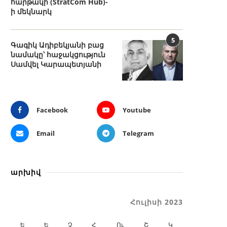
հարթակի (StratCom Hub)-
ի մեկնարկ
5
Գագիկ Ադիբեկյանի բաց
նամակը՝ հաջակցություն
Սամվել Կարապետյանի
Facebook
Youtube
Email
Telegram
արխիվ
Հուլիսի 2023
Ե
Ե
Չ
Հ
Ու
Շ
Կ