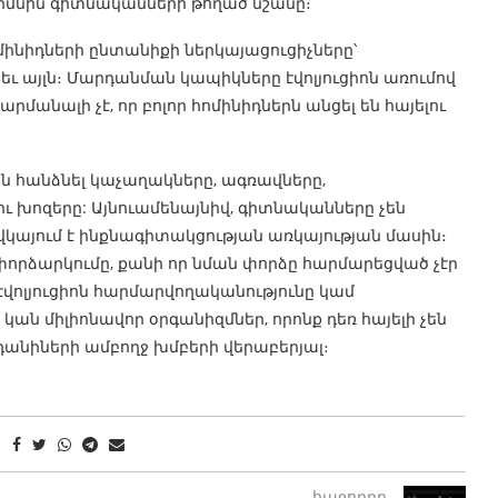
արմնին գիտնականների թողած նշանը։
ինիդների ընտանիքի ներկայացուցիչները՝
եւ այլն։ Մարդանման կապիկները էվոլյուցիոն առումով
մանալի չէ, որ բոլոր հոմինիդներն անցել են հայելու
են հանձնել կաչաղակները, ագռավները,
 ու խոզերը: Այնուամենայնիվ, գիտնականները չեն
 վկայում է ինքնագիտակցության առկայության մասին։
 փորձարկումը, քանի որ նման փորձը հարմարեցված չէր
էվոլյուցիոն հարմարվողականությունը կամ
ն միլիոնավոր օրգանիզմներ, որոնք դեռ հայելի չեն
նդանիների ամբողջ խմբերի վերաբերյալ։
հաջորդը