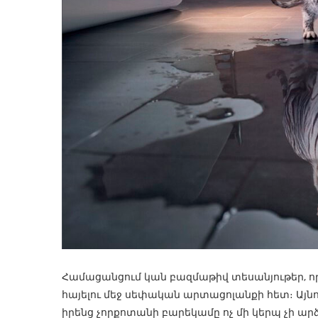
Համացանցում կան բազմաթիվ տեսանյութեր, որ
հայելու մեջ սեփական արտացոլանքի հետ։ Այնո
իրենց չորքոտանի բարեկամը ոչ մի կերպ չի արձա