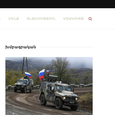
Ն
ՄԵՆՔ
ՏՆՏԵՍՈՒԹՅՈՒՆ
ՄՇԱԿՈՒՅԹ
խմբագրական