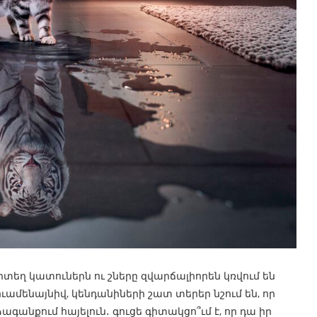
տեղ կատուներն ու շները զվարճալիորեն կռվում են
ւամենայնիվ, կենդանիների շատ տերեր նշում են, որ
գանքում հայելուն․ գուցե գիտակցո՞ւմ է, որ դա իր