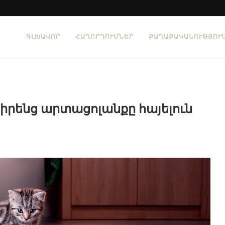
ԳԼԽԱՎՈՐ
ՀԱՂՈՐԴՈՒՄՆԵՐ
ՔԱՂԱՔԱԿԱՆՈՒԹՅՈՒ
 իրենց արտացոլանքը հայելուն